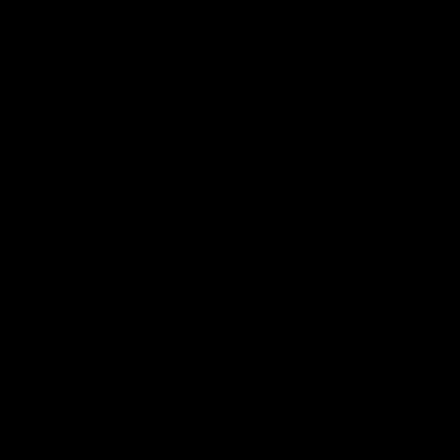
нозы, Коэффициенты а Обзоры
ЫЕ СТАВКИ