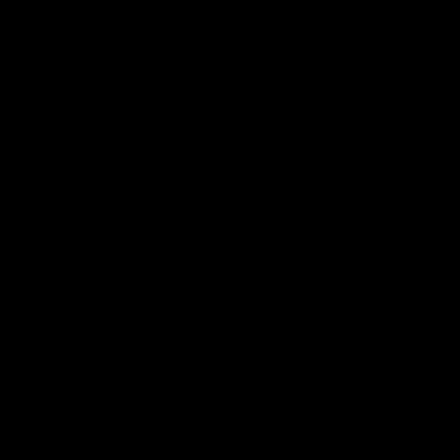
Lun-Vie: 1
СПОРТИВНЫЕ
ПРОГНОЗЫ, 