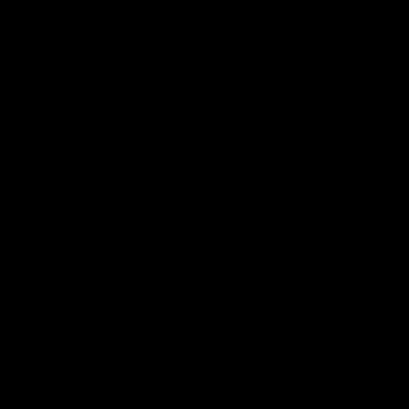
LLAMAR
WHATSAPP