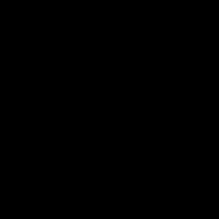
QEYDIYYAT, BONUSLAR,
YUKLE, DEPOZI