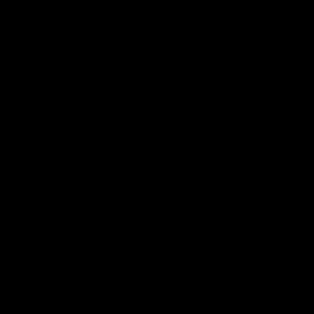
LLAMAR
WHATSAPP